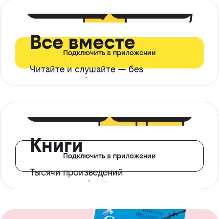
399 ₽ в мес
21 ₽ в день
Все вместе
Подключить в приложении
Читайте и слушайте — без
ограничений*
299 ₽ в мес
14 ₽ в день
Книги
Подключить в приложении
Тысячи произведений
с доступом офлайн