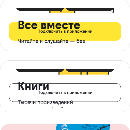
399 ₽ в мес
21 ₽ в день
Все вместе
Подключить в приложении
Читайте и слушайте — без
ограничений*
299 ₽ в мес
14 ₽ в день
Книги
Подключить в приложении
Тысячи произведений
с доступом офлайн