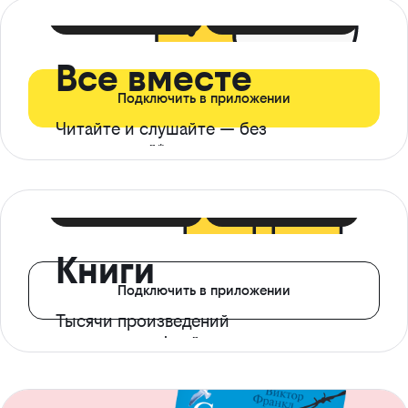
399 ₽ в мес
21 ₽ в день
Все вместе
Подключить в приложении
Читайте и слушайте — без
ограничений*
299 ₽ в мес
14 ₽ в день
Книги
Подключить в приложении
Тысячи произведений
с доступом офлайн