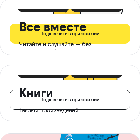
399 ₽ в мес
21 ₽ в день
Все вместе
Подключить в приложении
Читайте и слушайте — без
ограничений*
299 ₽ в мес
14 ₽ в день
Книги
Подключить в приложении
Тысячи произведений
с доступом офлайн