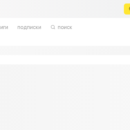
иги
подписки
поиск