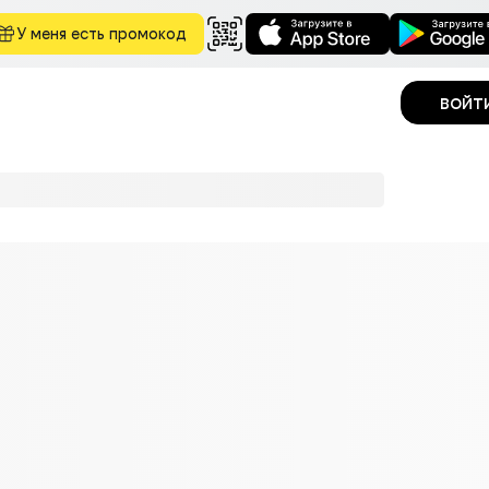
У меня есть промокод
войт