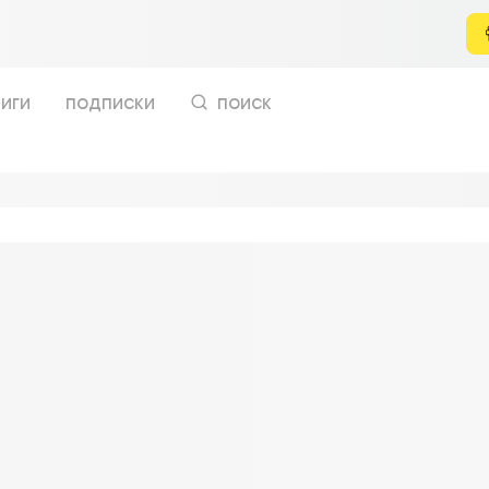
иги
подписки
поиск