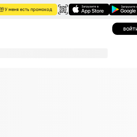
У меня есть промокод
войт