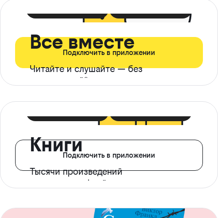
399 ₽ в мес
21 ₽ в день
Все вместе
Подключить в приложении
Читайте и слушайте — без
ограничений*
299 ₽ в мес
14 ₽ в день
Книги
Подключить в приложении
Тысячи произведений
с доступом офлайн