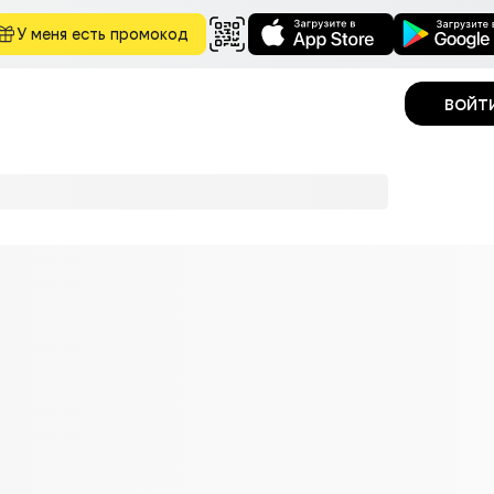
У меня есть промокод
войт