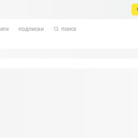
иги
подписки
поиск