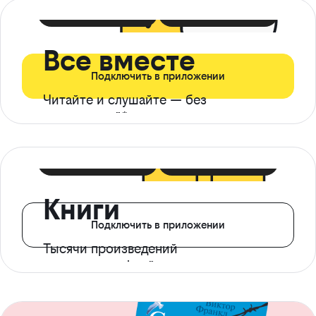
399 ₽ в мес
21 ₽ в день
Все вместе
Подключить в приложении
Читайте и слушайте — без
ограничений*
299 ₽ в мес
14 ₽ в день
Книги
Подключить в приложении
Тысячи произведений
с доступом офлайн