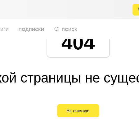
иги
подписки
поиск
404
кой страницы не суще
На главную