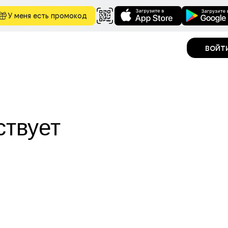
У меня есть промокод
войт
ствует