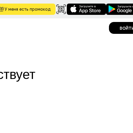
У меня есть промокод
войт
ствует