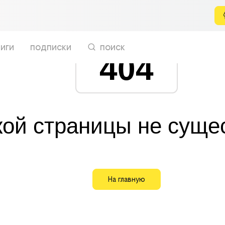
иги
подписки
поиск
404
кой страницы не суще
На главную