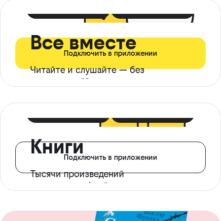
399 ₽ в мес
21 ₽ в день
Все вместе
Подключить в приложении
Читайте и слушайте — без
ограничений*
299 ₽ в мес
14 ₽ в день
Книги
Подключить в приложении
Тысячи произведений
с доступом офлайн