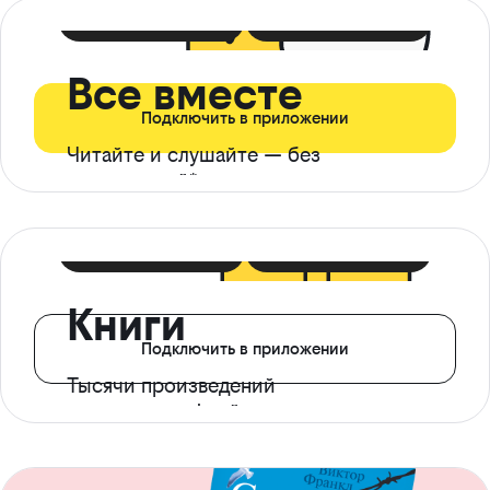
399 ₽ в мес
21 ₽ в день
Все вместе
Подключить в приложении
Читайте и слушайте — без
ограничений*
299 ₽ в мес
14 ₽ в день
Книги
Подключить в приложении
Тысячи произведений
с доступом офлайн