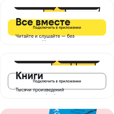
399 ₽ в мес
21 ₽ в день
Все вместе
Подключить в приложении
Читайте и слушайте — без
ограничений*
299 ₽ в мес
14 ₽ в день
Книги
Подключить в приложении
Тысячи произведений
с доступом офлайн