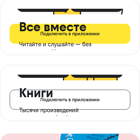
399 ₽ в мес
21 ₽ в день
Все вместе
Подключить в приложении
Читайте и слушайте — без
ограничений*
299 ₽ в мес
14 ₽ в день
Книги
Подключить в приложении
Тысячи произведений
с доступом офлайн