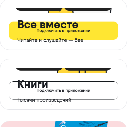
399 ₽ в мес
21 ₽ в день
Все вместе
Подключить в приложении
Читайте и слушайте — без
ограничений*
299 ₽ в мес
14 ₽ в день
Книги
Подключить в приложении
Тысячи произведений
с доступом офлайн