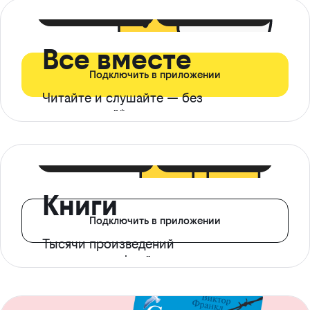
399 ₽ в мес
21 ₽ в день
Все вместе
Подключить в приложении
Читайте и слушайте — без
ограничений*
299 ₽ в мес
14 ₽ в день
Книги
Подключить в приложении
Тысячи произведений
с доступом офлайн