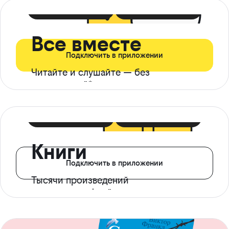
399 ₽ в мес
21 ₽ в день
Все вместе
Подключить в приложении
Читайте и слушайте — без
ограничений*
299 ₽ в мес
14 ₽ в день
Книги
Подключить в приложении
Тысячи произведений
с доступом офлайн