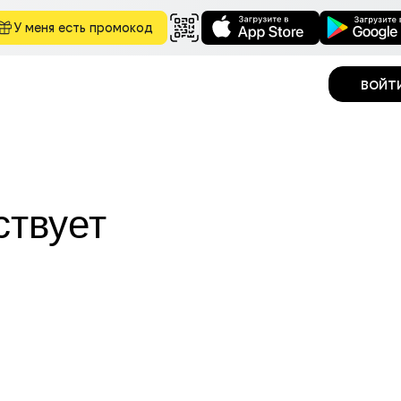
У меня есть промокод
войт
ствует