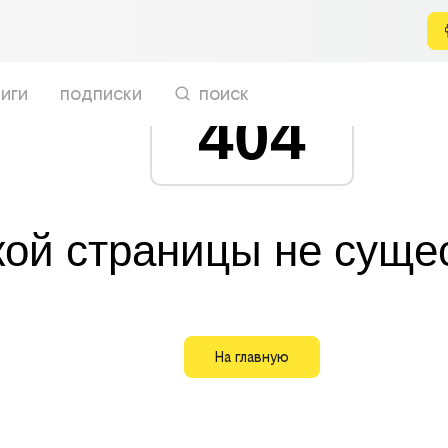
иги
подписки
поиск
404
кой страницы не суще
На главную