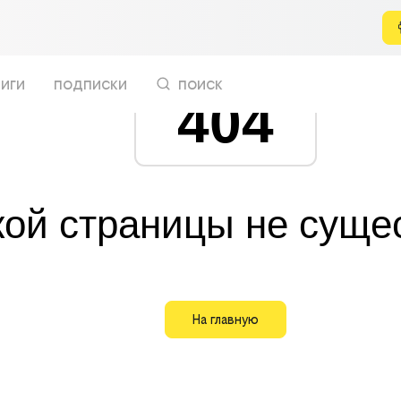
иги
подписки
поиск
404
кой страницы не суще
На главную