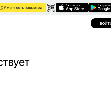
У меня есть промокод
войт
ствует