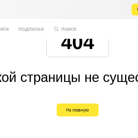
иги
подписки
поиск
404
кой страницы не суще
На главную