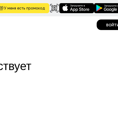
У меня есть промокод
войт
ствует