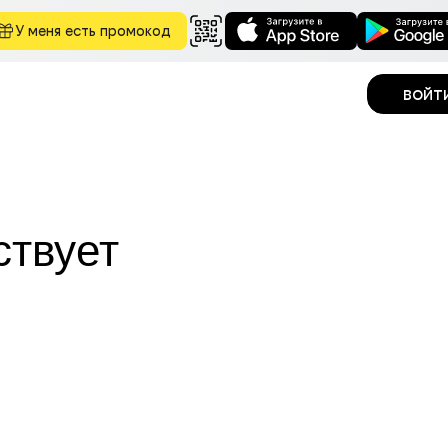
У меня есть промокод
войт
ствует