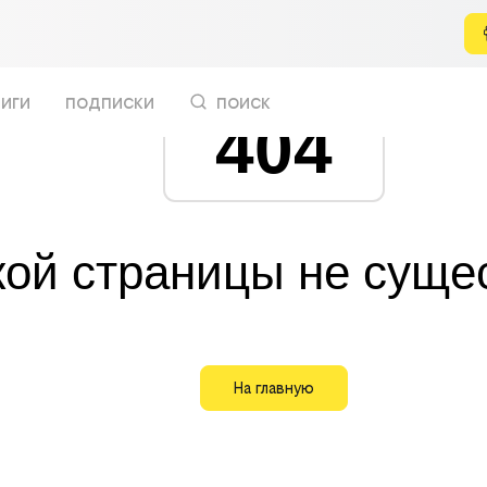
иги
подписки
поиск
404
кой страницы не суще
На главную