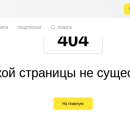
иги
подписки
поиск
404
кой страницы не суще
На главную