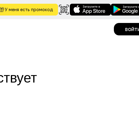
У меня есть промокод
войт
ствует