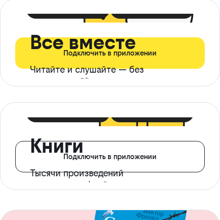
399 ₽ в мес
21 ₽ в день
Все вместе
Подключить в приложении
Читайте и слушайте — без
ограничений*
299 ₽ в мес
14 ₽ в день
Книги
Подключить в приложении
Тысячи произведений
с доступом офлайн