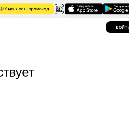
У меня есть промокод
войт
ствует