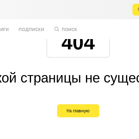
иги
подписки
поиск
404
кой страницы не суще
На главную