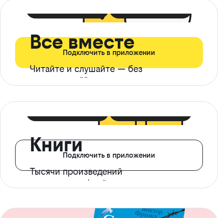
399 ₽ в мес
21 ₽ в день
Все вместе
Подключить в приложении
Читайте и слушайте — без
ограничений*
299 ₽ в мес
14 ₽ в день
Книги
Подключить в приложении
Тысячи произведений
с доступом офлайн