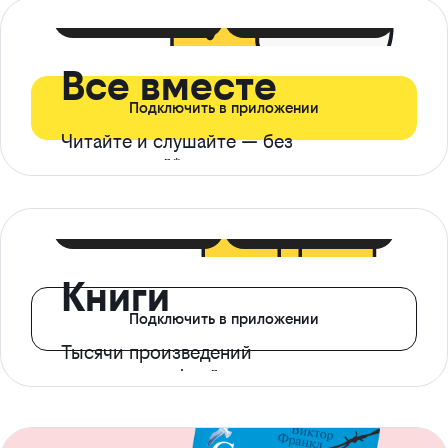
399 ₽ в мес
21 ₽ в день
Все вместе
Подключить в приложении
Читайте и слушайте — без
ограничений*
299 ₽ в мес
14 ₽ в день
Книги
Подключить в приложении
Тысячи произведений
с доступом офлайн