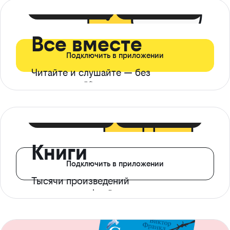
399 ₽ в мес
21 ₽ в день
Все вместе
Подключить в приложении
Читайте и слушайте — без
ограничений*
299 ₽ в мес
14 ₽ в день
Книги
Подключить в приложении
Тысячи произведений
с доступом офлайн