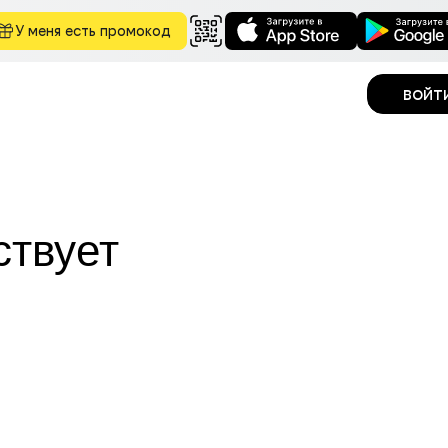
У меня есть промокод
войт
ствует