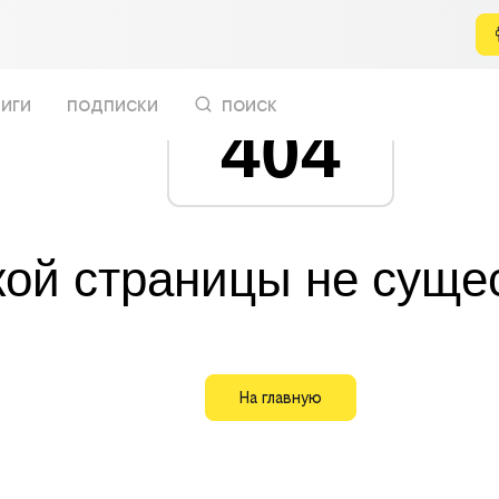
иги
подписки
поиск
404
кой страницы не суще
На главную