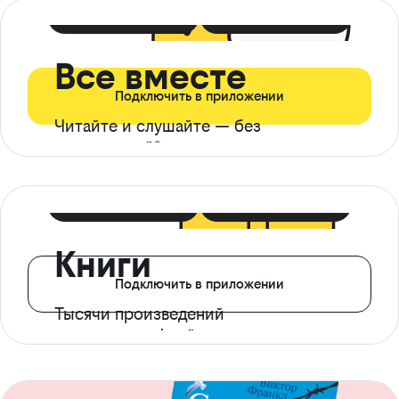
399 ₽ в мес
21 ₽ в день
Все вместе
Подключить в приложении
Читайте и слушайте — без
ограничений*
299 ₽ в мес
14 ₽ в день
Книги
Подключить в приложении
Тысячи произведений
с доступом офлайн