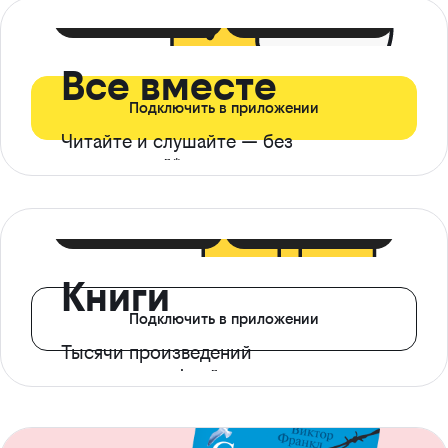
399 ₽ в мес
21 ₽ в день
Все вместе
Подключить в приложении
Читайте и слушайте — без
ограничений*
299 ₽ в мес
14 ₽ в день
Книги
Подключить в приложении
Тысячи произведений
с доступом офлайн