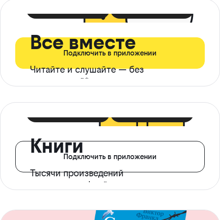
399 ₽ в мес
21 ₽ в день
Все вместе
Подключить в приложении
Читайте и слушайте — без
ограничений*
299 ₽ в мес
14 ₽ в день
Книги
Подключить в приложении
Тысячи произведений
с доступом офлайн