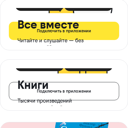
399 ₽ в мес
21 ₽ в день
Все вместе
Подключить в приложении
Читайте и слушайте — без
ограничений*
299 ₽ в мес
14 ₽ в день
Книги
Подключить в приложении
Тысячи произведений
с доступом офлайн