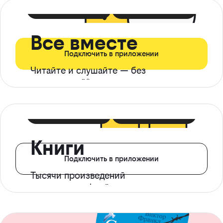
399 ₽ в мес
21 ₽ в день
Все вместе
Подключить в приложении
Читайте и слушайте — без
ограничений*
299 ₽ в мес
14 ₽ в день
Книги
Подключить в приложении
Тысячи произведений
с доступом офлайн