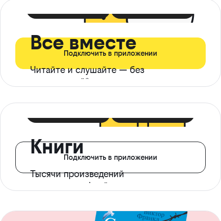
399 ₽ в мес
21 ₽ в день
Все вместе
Подключить в приложении
Читайте и слушайте — без
ограничений*
299 ₽ в мес
14 ₽ в день
Книги
Подключить в приложении
Тысячи произведений
с доступом офлайн