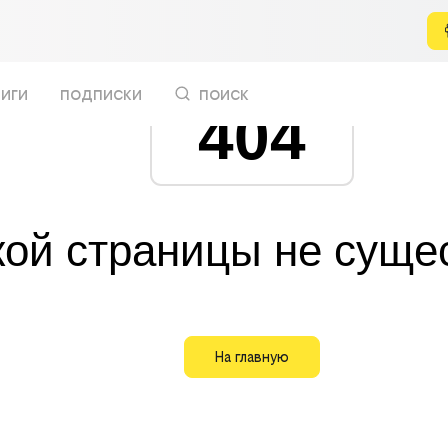
иги
подписки
поиск
404
кой страницы не суще
На главную