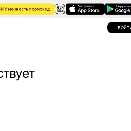
У меня есть промокод
войт
ствует