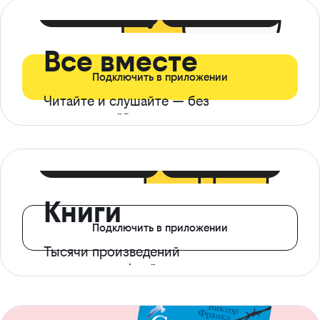
399 ₽ в мес
21 ₽ в день
Все вместе
Подключить в приложении
Читайте и слушайте — без
ограничений*
299 ₽ в мес
14 ₽ в день
Книги
Подключить в приложении
Тысячи произведений
с доступом офлайн