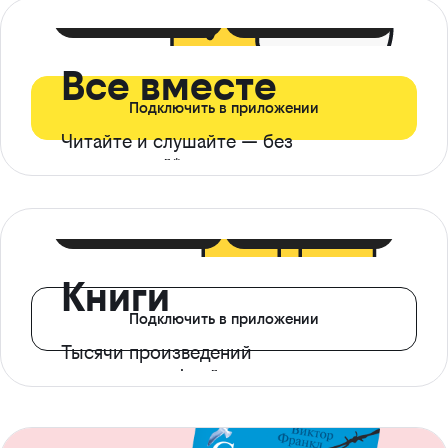
399 ₽ в мес
21 ₽ в день
Все вместе
Подключить в приложении
Читайте и слушайте — без
ограничений*
299 ₽ в мес
14 ₽ в день
Книги
Подключить в приложении
Тысячи произведений
с доступом офлайн