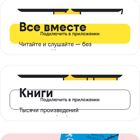
399 ₽ в мес
21 ₽ в день
Все вместе
Подключить в приложении
Читайте и слушайте — без
ограничений*
299 ₽ в мес
14 ₽ в день
Книги
Подключить в приложении
Тысячи произведений
с доступом офлайн