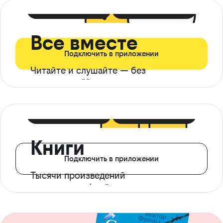
399 ₽ в мес
21 ₽ в день
Все вместе
Подключить в приложении
Читайте и слушайте — без
ограничений*
299 ₽ в мес
14 ₽ в день
Книги
Подключить в приложении
Тысячи произведений
с доступом офлайн