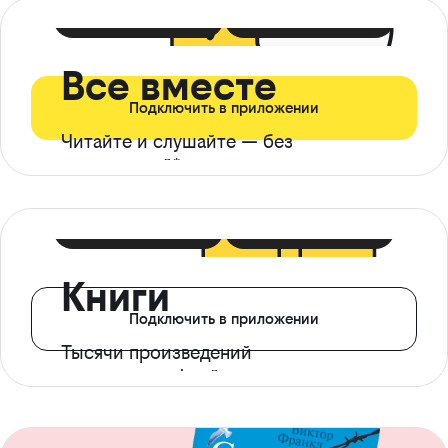
399 ₽ в мес
21 ₽ в день
Все вместе
Подключить в приложении
Читайте и слушайте — без
ограничений*
299 ₽ в мес
14 ₽ в день
Книги
Подключить в приложении
Тысячи произведений
с доступом офлайн