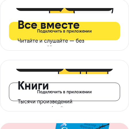
399 ₽ в мес
21 ₽ в день
Все вместе
Подключить в приложении
Читайте и слушайте — без
ограничений*
299 ₽ в мес
14 ₽ в день
Книги
Подключить в приложении
Тысячи произведений
с доступом офлайн