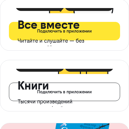
399 ₽ в мес
21 ₽ в день
Все вместе
Подключить в приложении
Читайте и слушайте — без
ограничений*
299 ₽ в мес
14 ₽ в день
Книги
Подключить в приложении
Тысячи произведений
с доступом офлайн