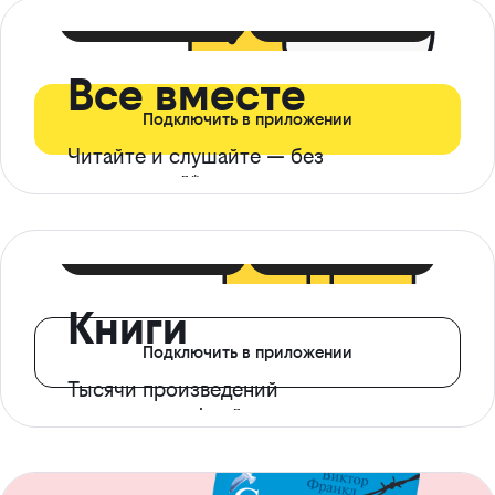
399 ₽ в мес
21 ₽ в день
Все вместе
Подключить в приложении
Читайте и слушайте — без
ограничений*
299 ₽ в мес
14 ₽ в день
Книги
Подключить в приложении
Тысячи произведений
с доступом офлайн