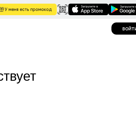
У меня есть промокод
войт
ствует