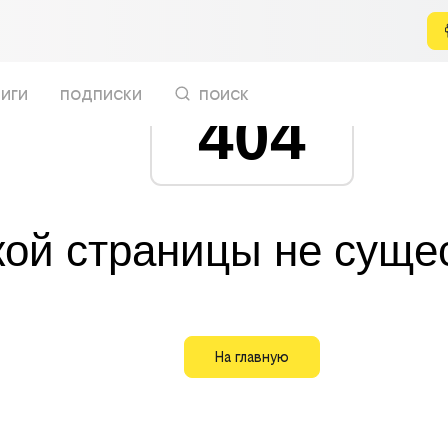
иги
подписки
поиск
404
кой страницы не суще
На главную