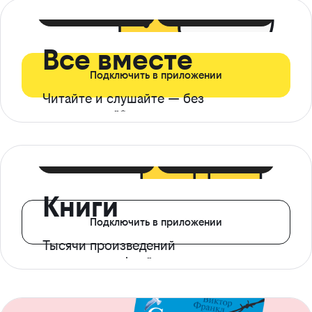
399 ₽ в мес
21 ₽ в день
Все вместе
Подключить в приложении
Читайте и слушайте — без
ограничений*
299 ₽ в мес
14 ₽ в день
Книги
Подключить в приложении
Тысячи произведений
с доступом офлайн