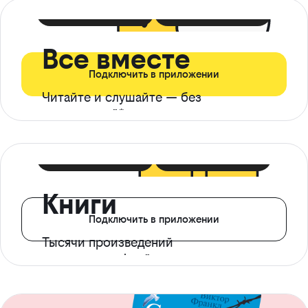
399 ₽ в мес
21 ₽ в день
Все вместе
Подключить в приложении
Читайте и слушайте — без
ограничений*
299 ₽ в мес
14 ₽ в день
Книги
Подключить в приложении
Тысячи произведений
с доступом офлайн