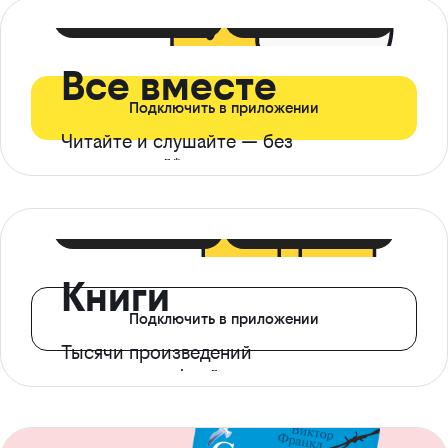
399 ₽ в мес
21 ₽ в день
Все вместе
Подключить в приложении
Читайте и слушайте — без
ограничений*
299 ₽ в мес
14 ₽ в день
Книги
Подключить в приложении
Тысячи произведений
с доступом офлайн