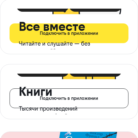
399 ₽ в мес
21 ₽ в день
Все вместе
Подключить в приложении
Читайте и слушайте — без
ограничений*
299 ₽ в мес
14 ₽ в день
Книги
Подключить в приложении
Тысячи произведений
с доступом офлайн