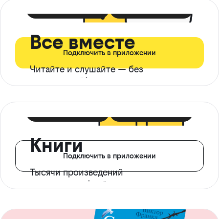
399 ₽ в мес
21 ₽ в день
Все вместе
Подключить в приложении
Читайте и слушайте — без
ограничений*
299 ₽ в мес
14 ₽ в день
Книги
Подключить в приложении
Тысячи произведений
с доступом офлайн